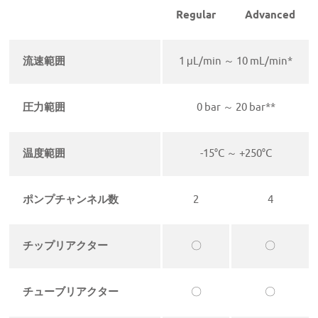
Regular
Advanced
流速範囲
1 μL/min ～ 10 mL/min*
圧力範囲
0 bar ～ 20 bar**
温度範囲
-15°C ～ +250°C
ポンプチャンネル数
2
4
チップリアクター
〇
〇
チューブリアクター
〇
〇