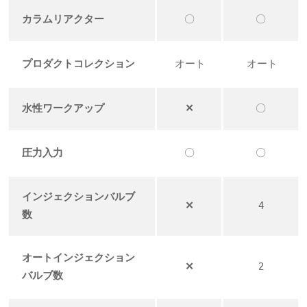
カラムリアクター
〇
〇
プロダクトコレクション
オート
オート
水性ワークアップ
✕
〇
圧力入力
〇
〇
インジェクションバルブ
✕
4
数
オートインジェクション
✕
2
バルブ数