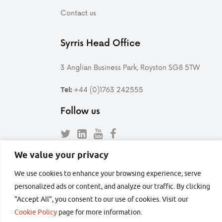
Contact us
Syrris Head Office
3 Anglian Business Park, Royston SG8 5TW
+44 (0)1763 242555
Tel:
Follow us
Follow
Find
Follow
Follow
Syrris
Syrris
Syrris
Syrris
We value your privacy
on
on
on
on
Twitter
LinkedIn
YouTube
Facebook
We use cookies to enhance your browsing experience, serve
secured by
personalized ads or content, and analyze our traffic. By clicking
"Accept All", you consent to our use of cookies. Visit our
Cookie Policy
page for more information.